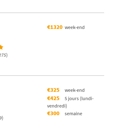
€1320
week-end
275
)
€325
week-end
€425
5 jours (lundi-
vendredi)
€300
semaine
9
)