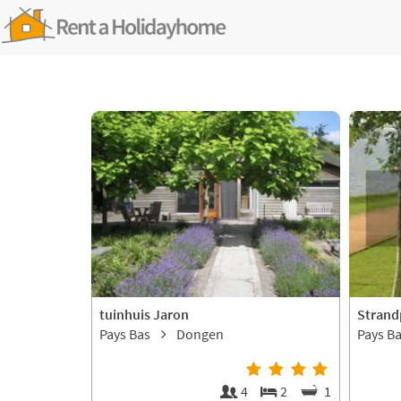
tuinhuis Jaron
Strand
Pays Bas
Dongen
Pays B
4
2
1