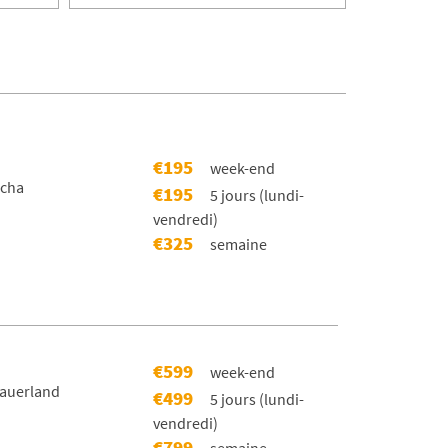
€195
week-end
scha
€195
5 jours (lundi-
vendredi)
€325
semaine
€599
week-end
Sauerland
€499
5 jours (lundi-
vendredi)
€799
semaine