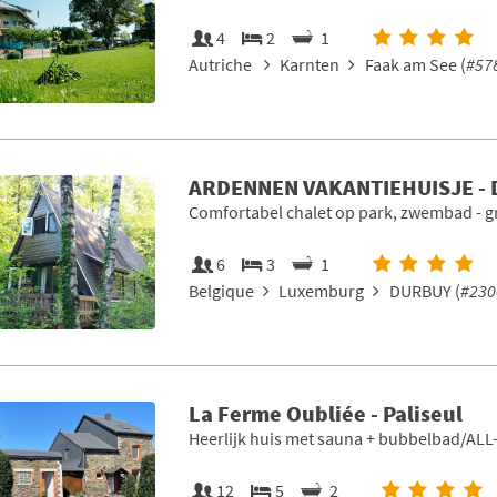
4
2
1
Autriche
Karnten
Faak am See (
#57
ARDENNEN VAKANTIEHUISJE -
Comfortabel chalet op park, zwembad - gr
6
3
1
Belgique
Luxemburg
DURBUY (
#230
La Ferme Oubliée - Paliseul
Heerlijk huis met sauna + bubbelbad/ALL
12
5
2