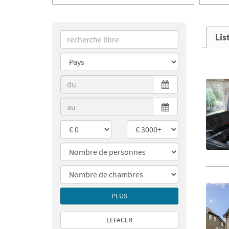
Lis
PLUS
EFFACER