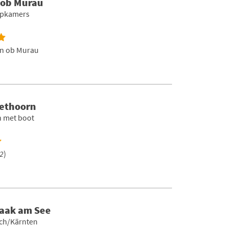
 ob Murau
aapkamers
n ob Murau
iethoorn
n met boot
2
)
Faak am See
ich/Kärnten