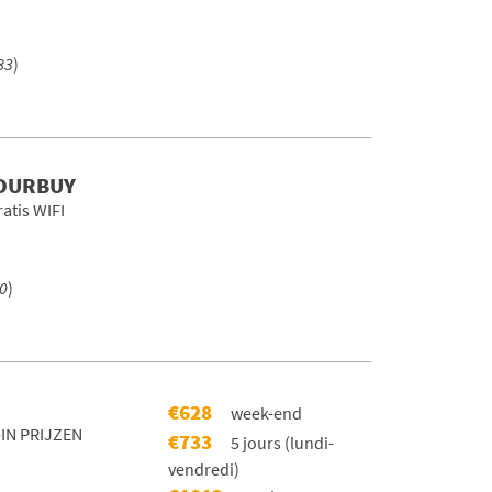
83
)
 DURBUY
atis WIFI
0
)
€628
week-end
-IN PRIJZEN
€733
5 jours (lundi-
vendredi)