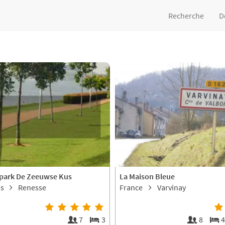
Recherche
D
park De Zeeuwse Kus
La Maison Bleue
as
Renesse
France
Varvinay
7
3
8