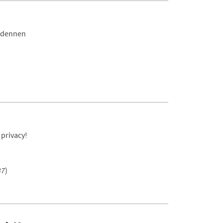
Ardennen
)
 privacy!
37
)