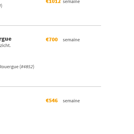
€1012
semaine
4
)
rgue
€700
semaine
zicht.
Rouergue (
#4852
)
€546
semaine