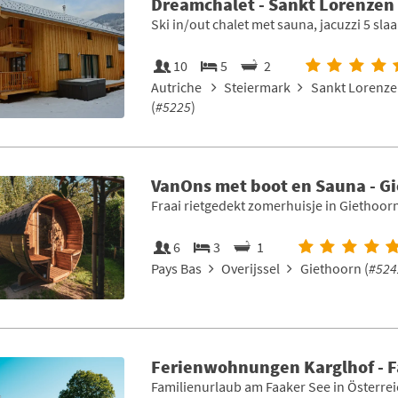
Dreamchalet - Sankt Lorenzen
Ski in/out chalet met sauna, jacuzzi 5 sl
10
5
2
Autriche
Steiermark
Sankt Lorenze
(
#5225
)
VanOns met boot en Sauna - G
Fraai rietgedekt zomerhuisje in Giethoor
6
3
1
Pays Bas
Overijssel
Giethoorn (
#524
Ferienwohnungen Karglhof - 
Familienurlaub am Faaker See in Österre