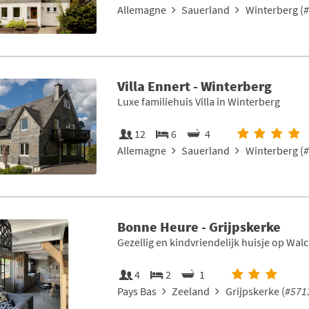
Allemagne
Sauerland
Winterberg (
#
Villa Ennert - Winterberg
Luxe familiehuis Villa in Winterberg
12
6
4
Allemagne
Sauerland
Winterberg (
#
Bonne Heure - Grijpskerke
Gezellig en kindvriendelijk huisje op Wal
4
2
1
Pays Bas
Zeeland
Grijpskerke (
#571