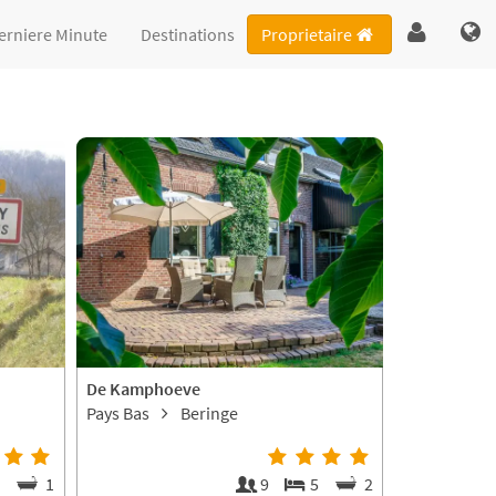
erniere Minute
Destinations
Proprietaire
De Kamphoeve
Pays Bas
Beringe
4
1
9
5
2