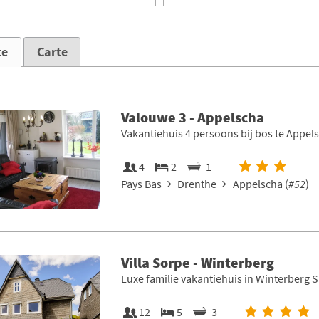
te
Carte
Valouwe 3 - Appelscha
Vakantiehuis 4 persoons bij bos te Appel
4
2
1
Pays Bas
Drenthe
Appelscha (
#52
)
Villa Sorpe - Winterberg
Luxe familie vakantiehuis in Winterberg 
12
5
3