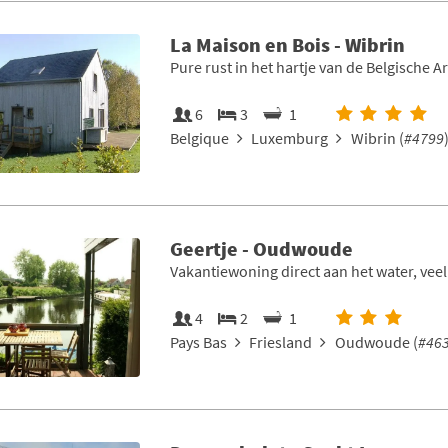
La Maison en Bois - Wibrin
Pure rust in het hartje van de Belgische 
6
3
1
Belgique
Luxemburg
Wibrin (
#4799
Geertje - Oudwoude
Vakantiewoning direct aan het water, veel
4
2
1
Pays Bas
Friesland
Oudwoude (
#46