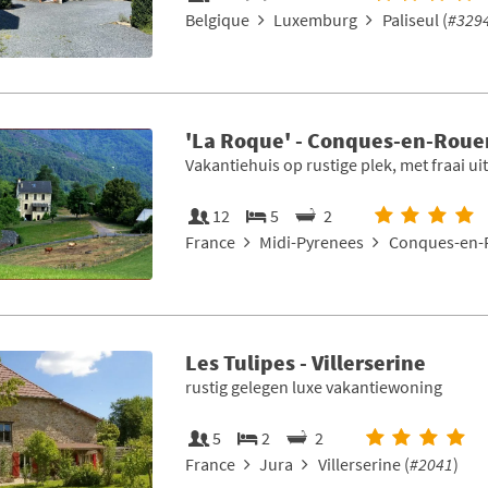
Belgique
Luxemburg
Paliseul (
#329
'La Roque' - Conques-en-Roue
Vakantiehuis op rustige plek, met fraai uit
12
5
2
France
Midi-Pyrenees
Conques-en-
Les Tulipes - Villerserine
rustig gelegen luxe vakantiewoning
5
2
2
France
Jura
Villerserine (
#2041
)