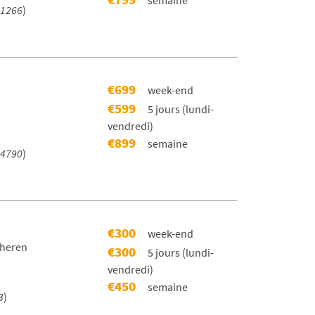
1266
)
€699
week-end
€599
5 jours (lundi-
vendredi)
€899
semaine
4790
)
€300
week-end
cheren
€300
5 jours (lundi-
vendredi)
€450
semaine
3
)