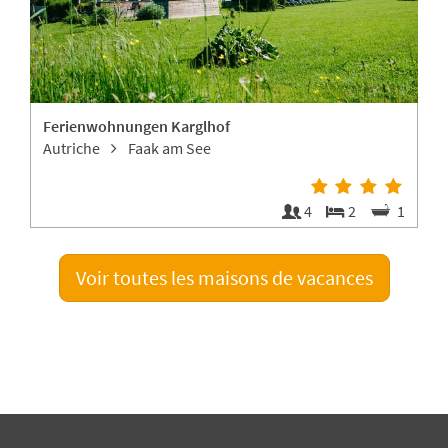
Ferienwohnungen Karglhof
K
Autriche
Faak am See
1
4
2
1
Voir toutes les maisons de vacances