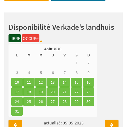
Disponibilité Verkade's landhuis
LIBRE
OCCUPé
Août 2026
L
M
M
J
V
S
D
1
2
3
4
5
6
7
8
9
10
11
12
13
14
15
16
17
18
19
20
21
22
23
24
25
26
27
28
29
30
31
actualisé: 05-05-2025