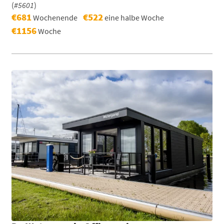
(
#5601
)
€681
€522
Wochenende
eine halbe Woche
€1156
Woche