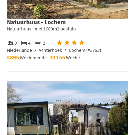
Natuurhuus - Lochem
Natuurhuus - met 1600m2 bostuin
8
4
2
Niederlande
Achterhoek
Lochem (
#5753
)
€895
€1155
Wochenende
Woche