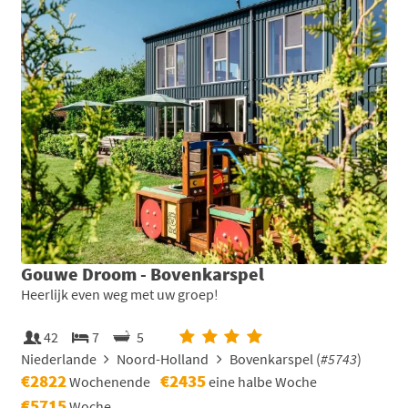
Gouwe Droom - Bovenkarspel
Heerlijk even weg met uw groep!
42
7
5
Niederlande
Noord-Holland
Bovenkarspel (
#5743
)
€2822
€2435
Wochenende
eine halbe Woche
€5715
Woche