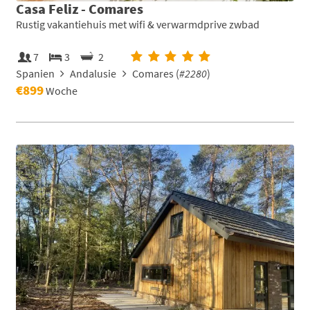
Casa Feliz - Comares
Rustig vakantiehuis met wifi & verwarmdprive zwbad
7
3
2
Spanien
Andalusie
Comares (
#2280
)
€899
Woche