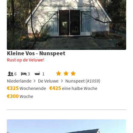
Kleine Vos - Nunspeet
Rust op de Veluwe!
6
3
1
Niederlande
De Veluwe
Nunspeet (
#1059
)
€325
€425
Wochenende
eine halbe Woche
€300
Woche