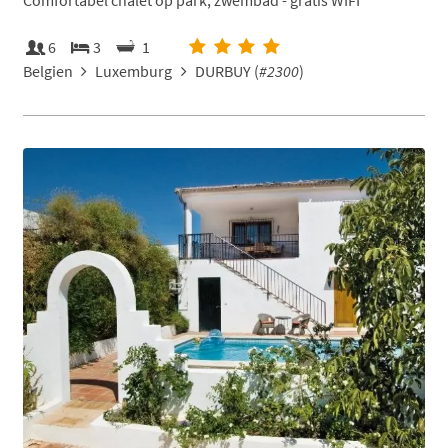
Comfortabel chalet op park, zwembad - gratis WIFI
6
3
1
Belgien
Luxemburg
DURBUY (
#2300
)