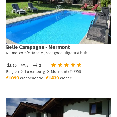
Belle Campagne - Mormont
Ruime, comfortabele , zeer goed uitgerust huis
10
5
2
Belgien
Luxemburg
Mormont (
#4658
)
€1090
€1420
Wochenende
Woche