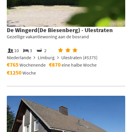
De Wingerd(De Biesenberg) - Ulestraten
Gezellige vakantiewoning aan de bosrand
10
3
2
Niederlande
Limburg
Ulestraten (
#5375
)
€765
€870
Wochenende
eine halbe Woche
€1250
Woche