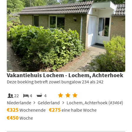
Vakantiehuis Lochem - Lochem, Achterhoek
Deze boeking betreft zowel bungalow 234 als 242
22
4
4
Niederlande
Gelderland
Lochem, Achterhoek (
#3464
)
€325
€275
Wochenende
eine halbe Woche
€450
Woche