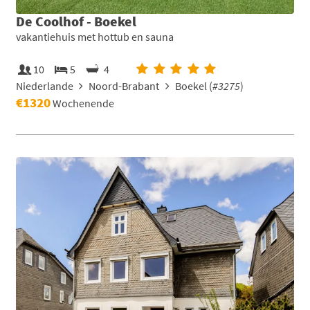
De Coolhof - Boekel
vakantiehuis met hottub en sauna
10
5
4
Niederlande
Noord-Brabant
Boekel (
#3275
)
€1320
Wochenende