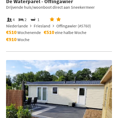
De Waterparel - Offingawier
Drijvende huis/woonboot direct aan Sneekermeer
4
2
1
Niederlande
Friesland
Offingawier (
#5760
)
€510
€510
Wochenende
eine halbe Woche
€910
Woche