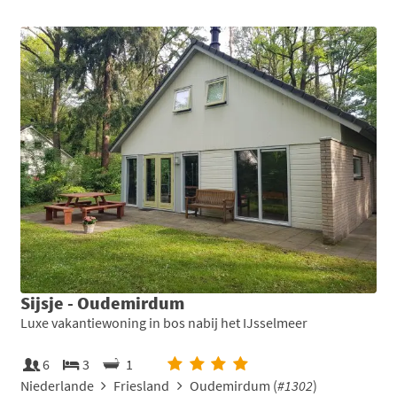
Sijsje - Oudemirdum
Luxe vakantiewoning in bos nabij het IJsselmeer
6
3
1
Niederlande
Friesland
Oudemirdum (
#1302
)