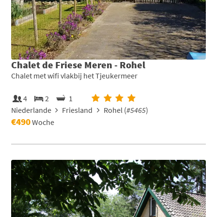
Chalet de Friese Meren - Rohel
Chalet met wifi vlakbij het Tjeukermeer
4
2
1
Niederlande
Friesland
Rohel (
#5465
)
€490
Woche