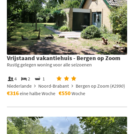
Vrijstaand vakantiehuis - Bergen op Zoom
Rustig gelegen woning voor alle seizoenen
4
2
1
Niederlande
Noord-Brabant
Bergen op Zoom (
#2990
)
€316
€550
eine halbe Woche
Woche