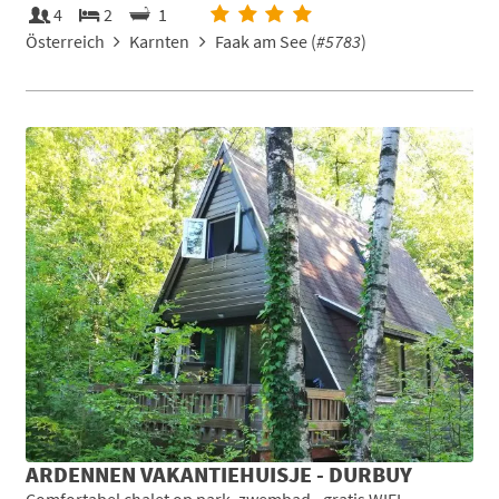
4
2
1
Österreich
Karnten
Faak am See (
#5783
)
ARDENNEN VAKANTIEHUISJE - DURBUY