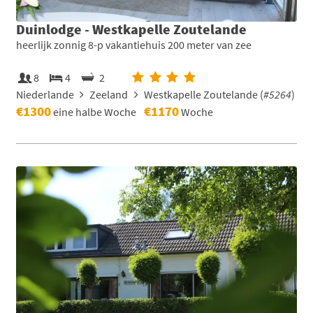
Duinlodge - Westkapelle Zoutelande
heerlijk zonnig 8-p vakantiehuis 200 meter van zee
8
4
2
Niederlande
Zeeland
Westkapelle Zoutelande (
#5264
)
€1300
€1170
eine halbe Woche
Woche