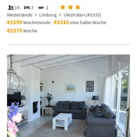
14
3
2
Niederlande
Limburg
Ulestraten (
#5333
)
€1195
€1315
Wochenende
eine halbe Woche
€2275
Woche