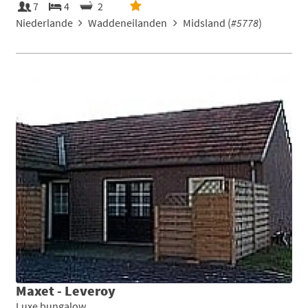
7
4
2
Niederlande
Waddeneilanden
Midsland (
#5778
)
Maxet - Leveroy
Luxe bungalow