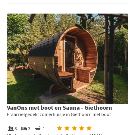
VanOns met boot en Sauna - Giethoorn
Fraai rietgedekt zomerhuisje in Giethoorn met boot
6
3
1