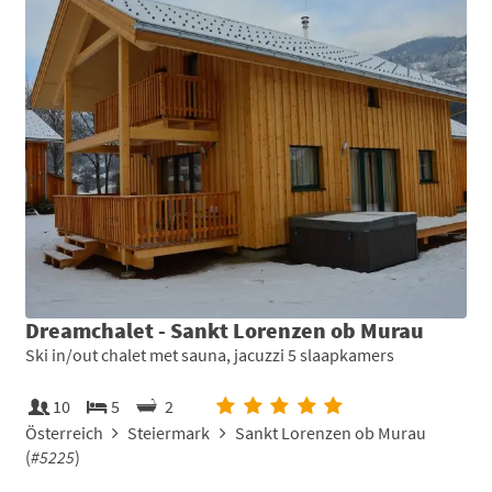
Dreamchalet - Sankt Lorenzen ob Murau
Ski in/out chalet met sauna, jacuzzi 5 slaapkamers
10
5
2
Österreich
Steiermark
Sankt Lorenzen ob Murau
(
#5225
)