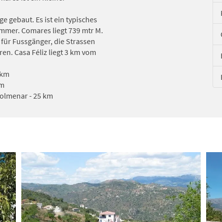
e gebaut. Es ist ein typisches
ommer. Comares liegt 739 mtr M.
 für Fussgänger, die Strassen
ren. Casa Féliz liegt 3 km vom
 km
km
olmenar - 25 km