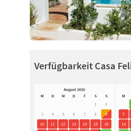
Verfügbarkeit Casa Fel
August 2026
M
D
M
D
F
S
S
M
1
2
3
4
5
6
7
8
9
7
10
11
12
13
14
15
16
14