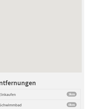
ntfernungen
Einkaufen
3km
Schwimmbad
0km