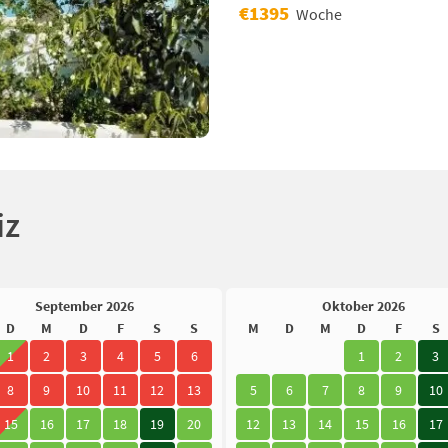
€1395
Woche
iz
September 2026
Oktober 2026
D
M
D
F
S
S
M
D
M
D
F
S
1
2
3
4
5
6
1
2
3
8
9
10
11
12
13
5
6
7
8
9
10
15
16
17
18
19
20
12
13
14
15
16
17