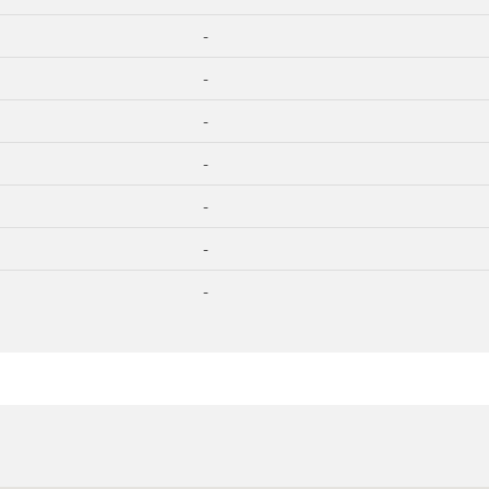
-
-
-
-
-
-
-