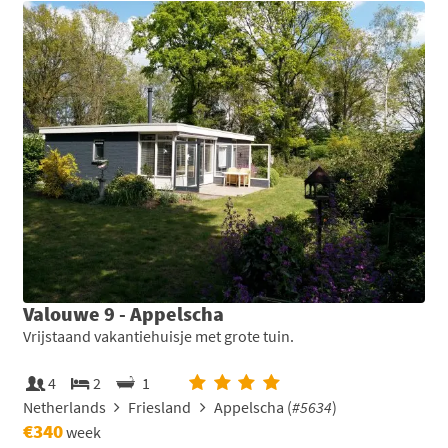
Valouwe 9 - Appelscha
Vrijstaand vakantiehuisje met grote tuin.
4
2
1
Netherlands
Friesland
Appelscha (
#5634
)
€340
week