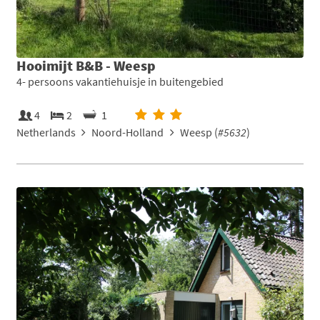
Hooimijt B&B - Weesp
4- persoons vakantiehuisje in buitengebied
4
2
1
Netherlands
Noord-Holland
Weesp (
#5632
)