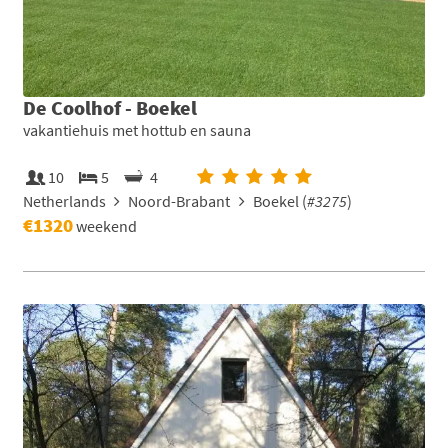
De Coolhof - Boekel
vakantiehuis met hottub en sauna
10
5
4
Netherlands
Noord-Brabant
Boekel (
#3275
)
€1320
weekend