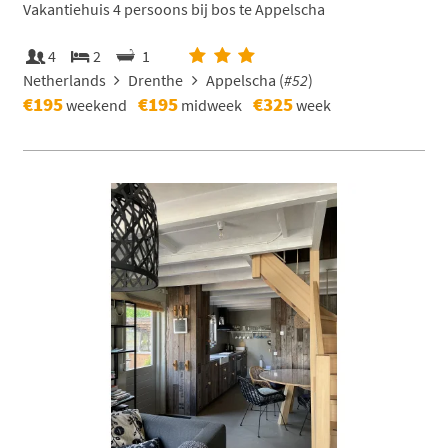
Vakantiehuis 4 persoons bij bos te Appelscha
4
2
1
Netherlands
Drenthe
Appelscha (
#52
)
€195
€195
€325
weekend
midweek
week