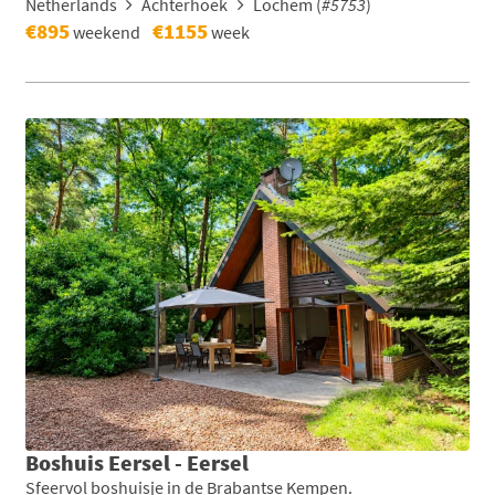
Netherlands
Achterhoek
Lochem (
#5753
)
€895
€1155
weekend
week
Boshuis Eersel - Eersel
Sfeervol boshuisje in de Brabantse Kempen.