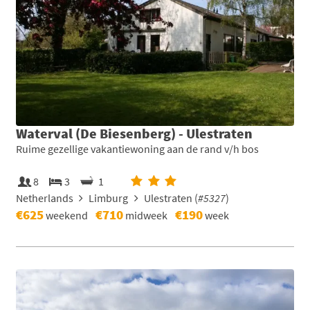
Waterval (De Biesenberg) - Ulestraten
Ruime gezellige vakantiewoning aan de rand v/h bos
8
3
1
Netherlands
Limburg
Ulestraten (
#5327
)
€625
€710
€190
weekend
midweek
week