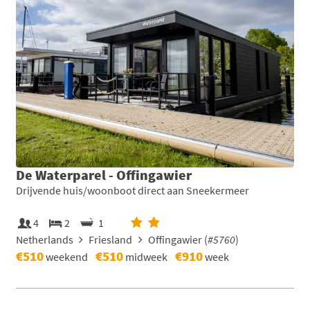
De Waterparel - Offingawier
Drijvende huis/woonboot direct aan Sneekermeer
4
2
1
Netherlands
Friesland
Offingawier (
#5760
)
€510
€510
€910
weekend
midweek
week