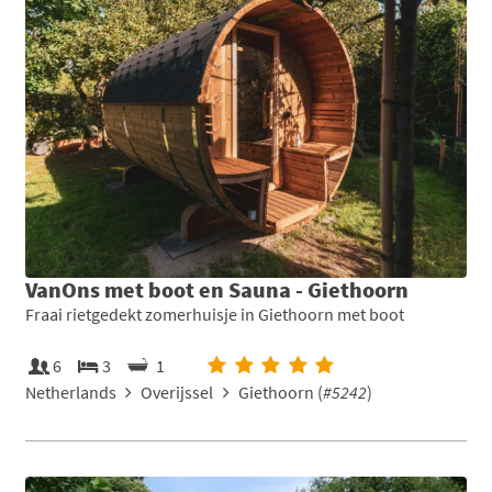
VanOns met boot en Sauna - Giethoorn
Fraai rietgedekt zomerhuisje in Giethoorn met boot
6
3
1
Netherlands
Overijssel
Giethoorn (
#5242
)