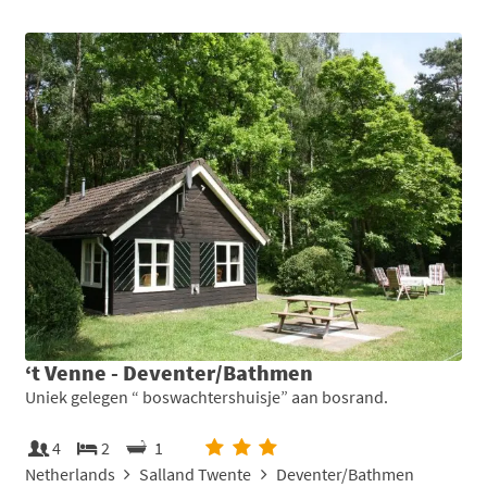
‘t Venne - Deventer/Bathmen
Uniek gelegen “ boswachtershuisje” aan bosrand.
4
2
1
Netherlands
Salland Twente
Deventer/Bathmen