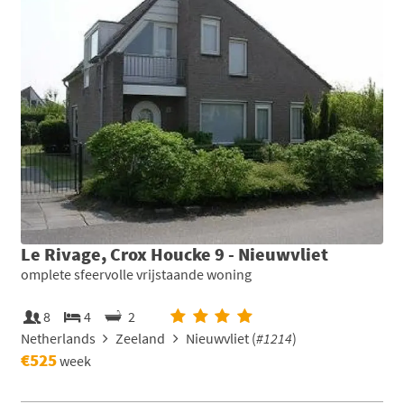
Le Rivage, Crox Houcke 9 - Nieuwvliet
omplete sfeervolle vrijstaande woning
8
4
2
Netherlands
Zeeland
Nieuwvliet (
#1214
)
€525
week