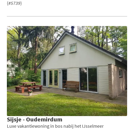
(
#5739
)
Sijsje - Oudemirdum
Luxe vakantiewoning in bos nabij het IJsselmeer