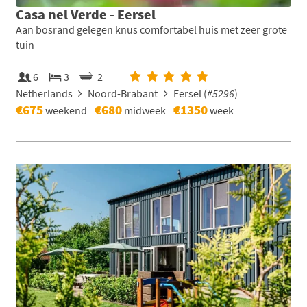
Casa nel Verde - Eersel
Aan bosrand gelegen knus comfortabel huis met zeer grote
tuin
6
3
2
Netherlands
Noord-Brabant
Eersel (
#5296
)
€675
€680
€1350
weekend
midweek
week