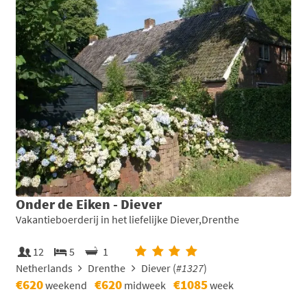
Onder de Eiken - Diever
Vakantieboerderij in het liefelijke Diever,Drenthe
12
5
1
Netherlands
Drenthe
Diever (
#1327
)
€620
€620
€1085
weekend
midweek
week