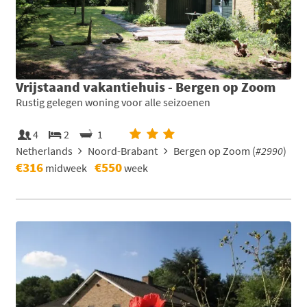
Vrijstaand vakantiehuis - Bergen op Zoom
Rustig gelegen woning voor alle seizoenen
4
2
1
Netherlands
Noord-Brabant
Bergen op Zoom (
#2990
)
€316
€550
midweek
week