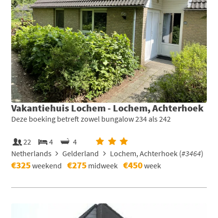
Vakantiehuis Lochem - Lochem, Achterhoek
Deze boeking betreft zowel bungalow 234 als 242
22
4
4
Netherlands
Gelderland
Lochem, Achterhoek (
#3464
)
€325
€275
€450
weekend
midweek
week