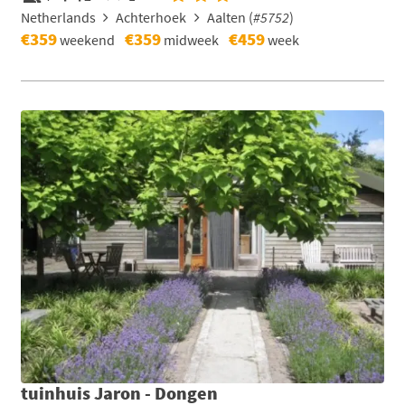
Netherlands
Achterhoek
Aalten (
#5752
)
€359
€359
€459
weekend
midweek
week
tuinhuis Jaron - Dongen