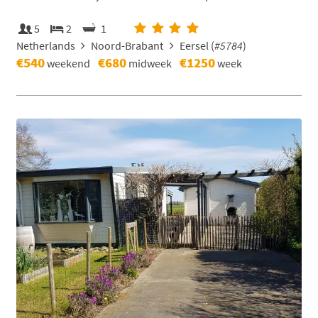
5
2
1
Netherlands
Noord-Brabant
Eersel (
#5784
)
€540
€680
€1250
weekend
midweek
week