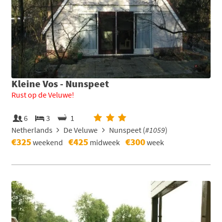
Kleine Vos - Nunspeet
Rust op de Veluwe!
6
3
1
Netherlands
De Veluwe
Nunspeet (
#1059
)
€325
€425
€300
weekend
midweek
week