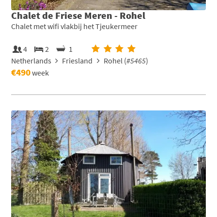
Chalet de Friese Meren - Rohel
Chalet met wifi vlakbij het Tjeukermeer
4
2
1
Netherlands
Friesland
Rohel (
#5465
)
€490
week