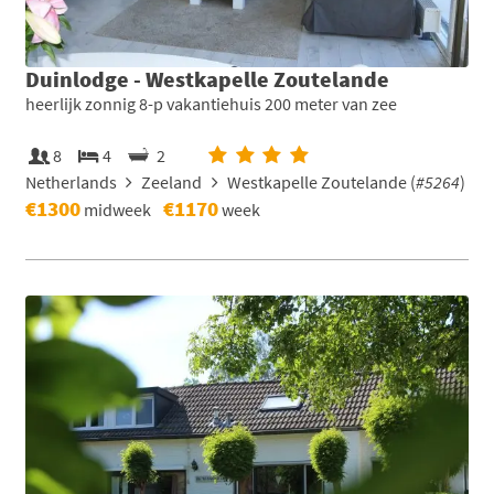
Duinlodge - Westkapelle Zoutelande
heerlijk zonnig 8-p vakantiehuis 200 meter van zee
8
4
2
Netherlands
Zeeland
Westkapelle Zoutelande (
#5264
)
€1300
€1170
midweek
week