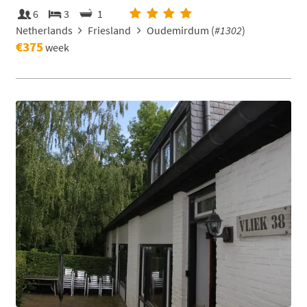
6
3
1
Netherlands
Friesland
Oudemirdum (
#1302
)
€375
week