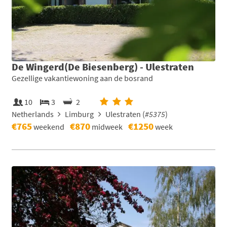
De Wingerd(De Biesenberg) - Ulestraten
Gezellige vakantiewoning aan de bosrand
10
3
2
Netherlands
Limburg
Ulestraten (
#5375
)
€765
€870
€1250
weekend
midweek
week