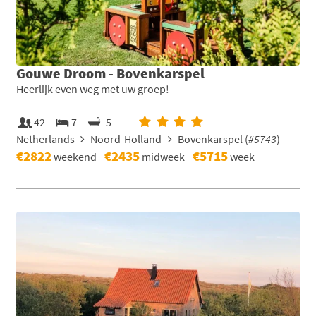
Gouwe Droom - Bovenkarspel
Heerlijk even weg met uw groep!
42
7
5
Netherlands
Noord-Holland
Bovenkarspel (
#5743
)
€2822
€2435
€5715
weekend
midweek
week