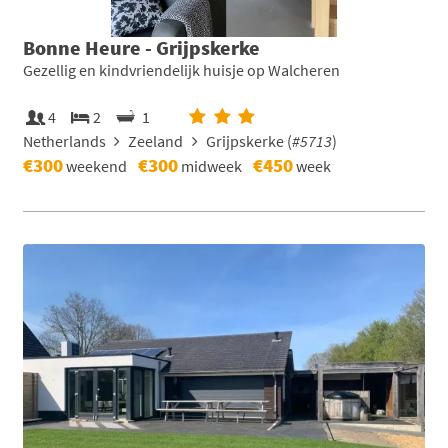
Bonne Heure - Grijpskerke
Gezellig en kindvriendelijk huisje op Walcheren
4
2
1
Netherlands
Zeeland
Grijpskerke (
#5713
)
€300
€300
€450
weekend
midweek
week