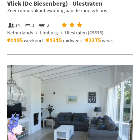
Vliek (De Biesenberg) - Ulestraten
Zeer ruime vakantiewoning aan de rand v/h bos
14
3
2
Netherlands
Limburg
Ulestraten (
#5333
)
€1195
€1315
€2275
weekend
midweek
week