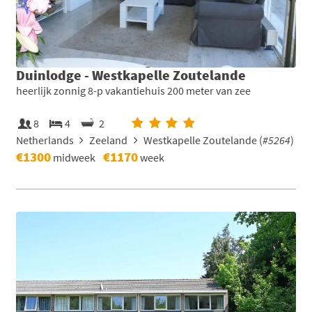
Duinlodge - Westkapelle Zoutelande
heerlijk zonnig 8-p vakantiehuis 200 meter van zee
8
4
2
Netherlands
Zeeland
Westkapelle Zoutelande (
#5264
)
€1300
€1170
midweek
week