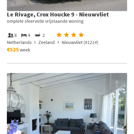
Le Rivage, Crox Houcke 9 - Nieuwvliet
omplete sfeervolle vrijstaande woning
8
4
2
Netherlands
Zeeland
Nieuwvliet (
#1214
)
€525
week