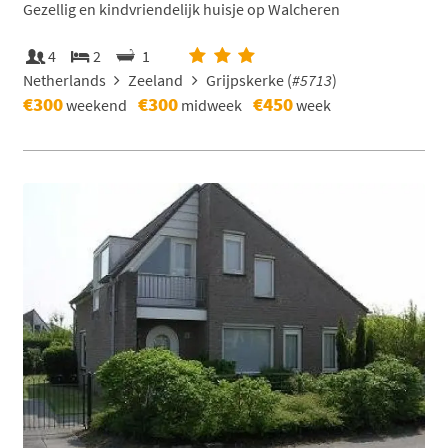
Gezellig en kindvriendelijk huisje op Walcheren
4
2
1
Netherlands
Zeeland
Grijpskerke (
#5713
)
€300
€300
€450
weekend
midweek
week