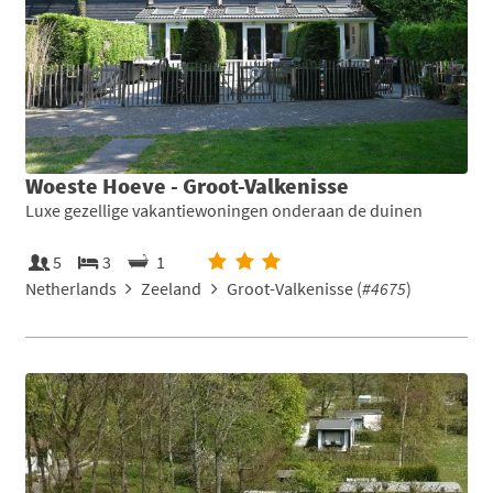
Woeste Hoeve - Groot-Valkenisse
Luxe gezellige vakantiewoningen onderaan de duinen
5
3
1
Netherlands
Zeeland
Groot-Valkenisse (
#4675
)